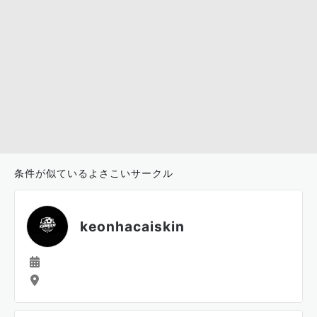
条件が似ているよさこいサークル
keonhacaiskin