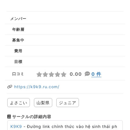
メンバー
年齢層
募集中
費用
目標
0.00
0 件
口コミ
https://k9k9.ru.com/
よさこい
山梨県
ジュニア
サークルの詳細内容
K9K9
- Đường link chính thức vào hệ sinh thái ph