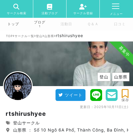
サークル検索
活動ブログ
サークル登録
メニュー
ブログ
トップ
活動日
Ｑ＆Ａ
口コミ
1
›
›
›
›
rtshirushyee
TOP
サークル一覧
登山
山形県
募集中
登山
山形県
ツイート
保存
更新日：
2025年10月11日(土)
rtshirushyee
登山サークル
山形県 ： Số 10 Ngõ 6A Phố, Thành Công, Ba Đình, Hà 