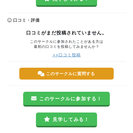
口コミ・評価
口コミがまだ投稿されていません。
このサークルに参加されたことがある方は
最初の口コミを投稿してみませんか？
>>口コミ投稿
このサークルに質問する
このサークルに参加する！
見学してみる！