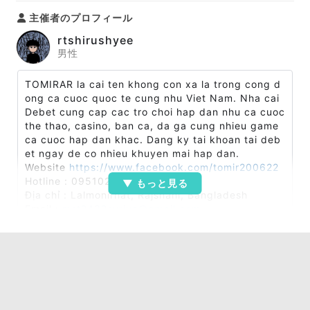
主催者のプロフィール
rtshirushyee
男性
TOMIRAR la cai ten khong con xa la trong cong d
ong ca cuoc quoc te cung nhu Viet Nam. Nha cai
Debet cung cap cac tro choi hap dan nhu ca cuoc
the thao, casino, ban ca, da ga cung nhieu game
ca cuoc hap dan khac. Dang ky tai khoan tai deb
et ngay de co nhieu khuyen mai hap dan.
Website
https://www.facebook.com/tomir200622
Hotline : 0951023657
Địa chỉ : Lalmonirhat, Rājshāhi, Bangladesh
Email :
mst2432suriya@gmail.com
Hastag : #debet #debetlocker