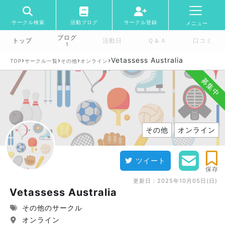
サークル検索
活動ブログ
サークル登録
メニュー
ブログ
トップ
活動日
Ｑ＆Ａ
口コミ
1
›
›
›
›
Vetassess Australia
TOP
サークル一覧
その他
オンライン
募集中
その他
オンライン
ツイート
保存
更新日：
2025年10月05日(日)
Vetassess Australia
その他のサークル
オンライン