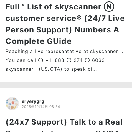
Full™ List of skyscanner Ⓝ
customer service℗ (24/7 Live
Person Support) Numbers A
Complete GUide
Reaching a live representative at skyscanner .
You can call ⭕ +1 888 ⭕ 274 ⭕ 6063
skyscanner (US/OTA) to speak di...
eryerygrg
2025年10月4日 08:54
(24x7 Support) Talk to a Real