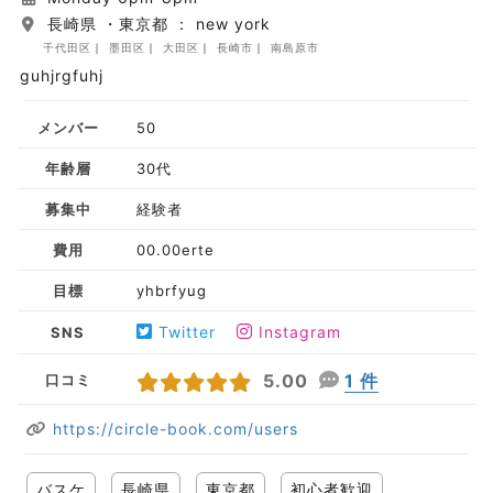
長崎県 ・東京都 ： new york
千代田区
墨田区
大田区
長崎市
南島原市
guhjrgfuhj
メンバー
50
年齢層
30代
募集中
経験者
費用
00.00erte
目標
yhbrfyug
Twitter
Instagram
SNS
5.00
1 件
口コミ
https://circle-book.com/users
バスケ
長崎県
東京都
初心者歓迎