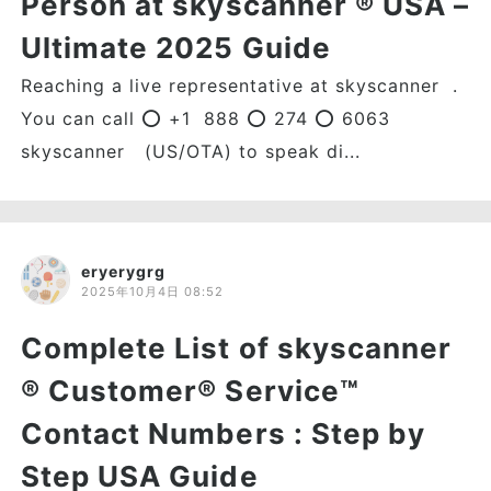
Person at skyscanner ®️ USA –
Ultimate 2025 Guide
Reaching a live representative at skyscanner .
You can call ⭕ +1 888 ⭕ 274 ⭕ 6063
skyscanner (US/OTA) to speak di...
eryerygrg
2025年10月4日 08:52
Complete List of skyscanner
®️ Customer® Service™
Contact Numbers : Step by
Step USA Guide