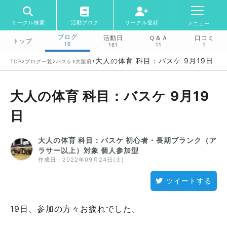
サークル検索
活動ブログ
サークル登録
メニュー
ブログ
活動日
Ｑ＆Ａ
口コミ
トップ
16
161
11
1
›
›
›
›
大人の体育 科目：バスケ 9月19日
TOP
ブログ一覧
バスケ
大阪府
大人の体育 科目：バスケ 9月19
日
大人の体育 科目：バスケ 初心者・長期ブランク（ア
ラサー以上）対象 個人参加型
作成日：
2022年09月24日(土)
ツイートする
19日、参加の方々お疲れでした。