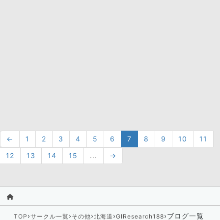
←
1
2
3
4
5
6
7
8
9
10
11
12
13
14
15
...
→
›
›
›
›
›
ブログ一覧
TOP
サークル一覧
その他
北海道
GIResearch188