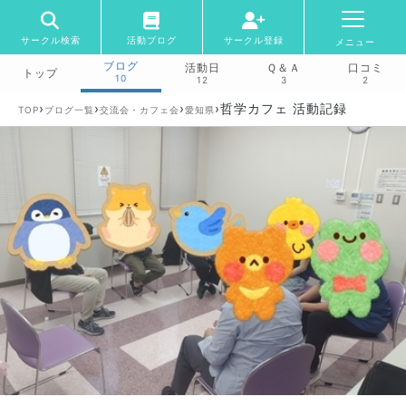
サークル検索
活動ブログ
サークル登録
メニュー
ブログ
活動日
Ｑ＆Ａ
口コミ
トップ
10
12
3
2
›
›
›
›
哲学カフェ 活動記録
TOP
ブログ一覧
交流会・カフェ会
愛知県