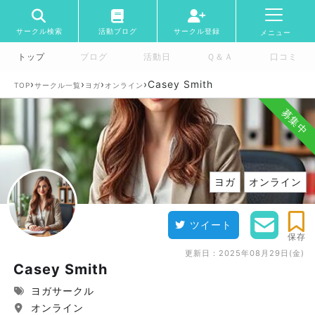
サークル検索
活動ブログ
サークル登録
メニュー
トップ
ブログ
活動日
Ｑ＆Ａ
口コミ
›
›
›
›
Casey Smith
TOP
サークル一覧
ヨガ
オンライン
募集中
ヨガ
オンライン
ツイート
保存
更新日：
2025年08月29日(金)
Casey Smith
ヨガサークル
オンライン