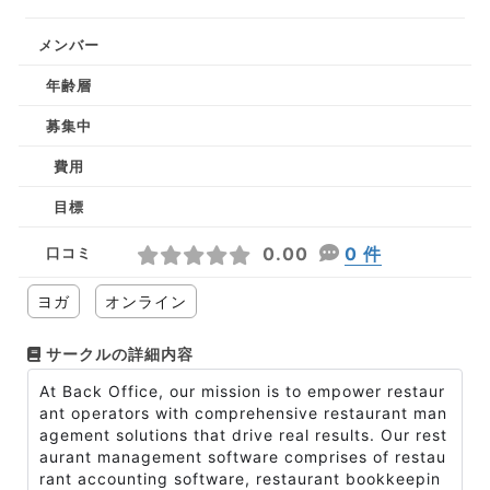
メンバー
年齢層
募集中
費用
目標
0.00
0 件
口コミ
ヨガ
オンライン
サークルの詳細内容
At Back Office, our mission is to empower restaur
ant operators with comprehensive restaurant man
agement solutions that drive real results. Our rest
aurant management software comprises of restau
rant accounting software, restaurant bookkeepin