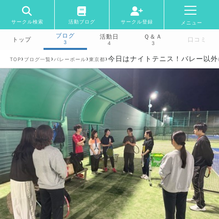
サークル検索
活動ブログ
サークル登録
メニュー
ブログ
活動日
Ｑ＆Ａ
トップ
口コミ
3
4
3
›
›
›
›
今日はナイトテニス！バレー以外
TOP
ブログ一覧
バレーボール
東京都