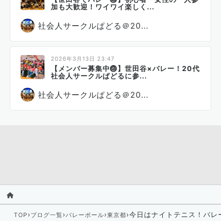
加も大歓迎！ワイワイ楽しく...
社会人サークルぱどる＠20...
2026年3月13日 23:47
【メンバー募集中🏐】世田谷×バレー！20代
社会人サークルぱどるに参...
社会人サークルぱどる＠20...
›
›
›
›
今日はナイトテニス！バレ
TOP
ブログ一覧
バレーボール
東京都