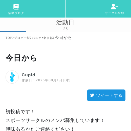
活動ブログ
サークル登録
活動日
25
›
›
›
›
今日から
TOP
ブログ一覧
バスケ
東京都
今日から
Cupid
作成日：
2025年08月13日(水)
ツイートする
初投稿です！
スポーツサークルのメンバ募集しています！
興味あるかたご連絡ください！