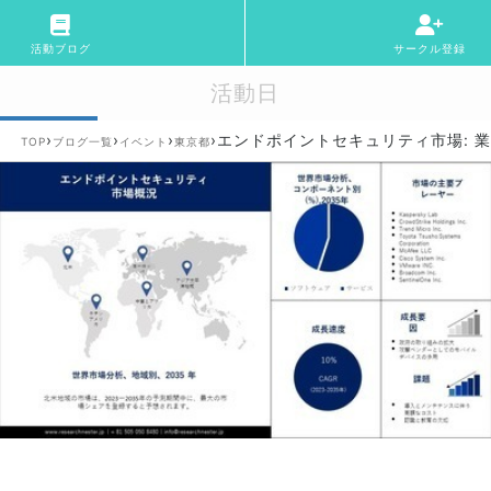
活動ブログ
サークル登録
活動日
›
›
›
›
エンドポイントセキュリティ市場: 
TOP
ブログ一覧
イベント
東京都