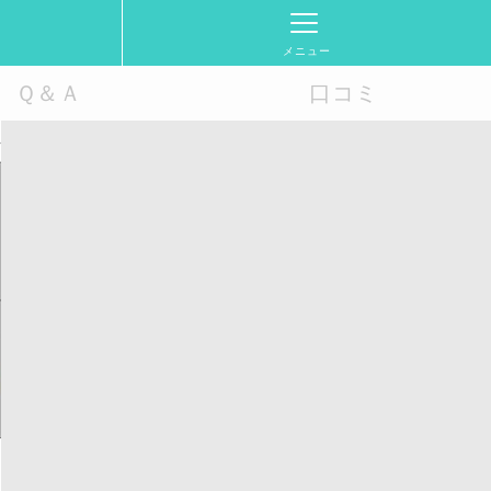
メニュー
Ｑ＆Ａ
口コミ
業界、規模、シェア、成長、トレンド、予測2035年