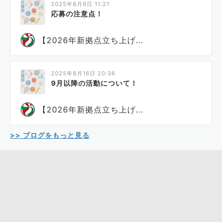
2025年8月9日 11:21
応募の注意点！
【2026年新拠点立ち上げ...
2025年8月16日 20:36
9月以降の活動について！
【2026年新拠点立ち上げ...
>> ブログをもっと見る