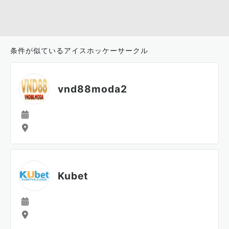
条件が似ているアイスホッケーサークル
vnd88moda2
Kubet