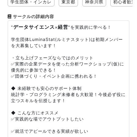
学生団体・インカレ
東京都
神奈川県
初心者歓迎
サークルの詳細内容
データサイエンス
経営
"
×
"を実践的に学べる！
学生団体LuminaStat(ルミナスタット)は初期メンバー
を大募集しています！
・立ち上げフェーズならではのメリット
✅実際の企業データを使った分析ワークショップ(仮)に
優先的に参加できる！
✅団体づくり・イベント企画に携われる！
◆ 未経験でも安心のサポート体制
統計学・プログラミング未修者も大歓迎！今後必ず役に
立つスキルを伝授します！
◆ こんな方にオススメ
✅実践的な場でアウトプットしたい
✅就活でアピールできる実績が欲しい