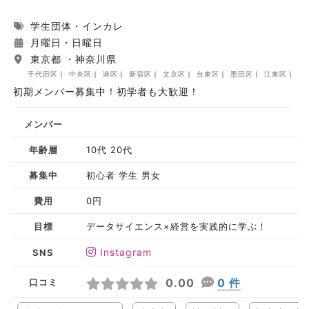
学生団体・インカレ
月曜日・日曜日
東京都 ・神奈川県
千代田区
中央区
港区
新宿区
文京区
台東区
墨田区
江東区
品
初期メンバー募集中！初学者も大歓迎！
メンバー
年齢層
10代 20代
募集中
初心者 学生 男女
費用
0円
目標
データサイエンス×経営を実践的に学ぶ！
Instagram
SNS
0.00
0 件
口コミ