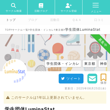
サークル検索
活動ブログ
サークル登録
メニュー
トップ
ブログ
活動日
Ｑ＆Ａ
口コミ
›
›
›
›
学生団体LuminaStat
TOP
サークル一覧
学生団体・インカレ
東京都
募集中
学生団体・インカレ
東京都
神奈
ツイート
保存
更新日：
2025年06月25日(水)
このサークルは1年以上更新されていません。
学生団体LuminaStat