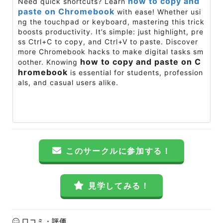
how to copy and
Need quick shortcuts? Learn
paste on Chromebook
with ease! Whether usi
ng the touchpad or keyboard, mastering this trick
boosts productivity. It’s simple: just highlight, pre
ss Ctrl+C to copy, and Ctrl+V to paste. Discover
more Chromebook hacks to make digital tasks sm
how to copy and paste on C
oother. Knowing
hromebook
is essential for students, profession
als, and casual users alike.
このサークルに参加する！
見学してみる！
口コミ・評価