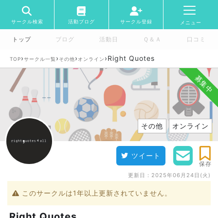
サークル検索
活動ブログ
サークル登録
メニュー
トップ
ブログ
活動日
Ｑ＆Ａ
口コミ
›
›
›
›
Right Quotes
TOP
サークル一覧
その他
オンライン
募集中
その他
オンライン
ツイート
保存
更新日：
2025年06月24日(火)
このサークルは1年以上更新されていません。
Right Quotes