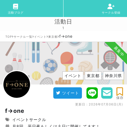
活動ブログ
サークル登録
活動日
1
›
›
›
›
f→one
TOP
サークル一覧
イベント
東京都
募集中
イベント
東京都
神奈川県
ツイート
保存
更新日：
2026年07月06日(月)
f→one
イベントサークル
月8回、平日夜もしくは土日に開催してます！