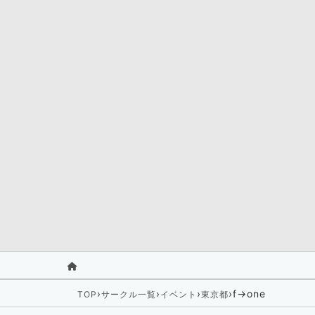
›
›
›
›
f→one
TOP
サークル一覧
イベント
東京都