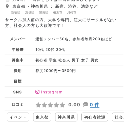
東京都 ・神奈川県 ： 新宿、渋谷、池袋など
新宿区
渋谷区
豊島区
横浜市
川崎市
サークル加入前の方、大学や専門、短大にサークルがない
方、社会人の方も大歓迎です！
メンバー
運営メンバー50名、参加者毎月200名ほど
年齢層
10代 20代 30代
募集中
初心者 学生 社会人 男子 女子 男女
費用
都度2000円〜3500円
目標
Instagram
SNS
0.00
0 件
口コミ
イベント
東京都
神奈川県
初心者歓迎
社会人