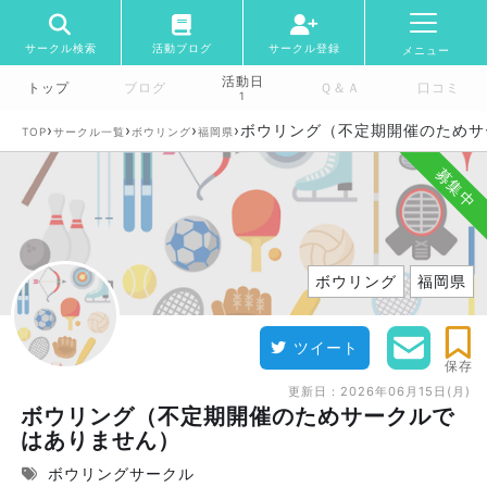
サークル検索
活動ブログ
サークル登録
メニュー
活動日
トップ
ブログ
Ｑ＆Ａ
口コミ
1
›
›
›
›
ボウリング（不定期開催のためサ
TOP
サークル一覧
ボウリング
福岡県
募集中
ボウリング
福岡県
ツイート
保存
更新日：
2026年06月15日(月)
ボウリング（不定期開催のためサークルで
はありません）
ボウリングサークル