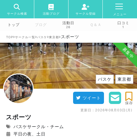
サークル検索
活動ブログ
サークル登録
メニュー
活動日
口コミ
トップ
ブログ
Ｑ＆Ａ
26
1
›
›
›
›
スポーツ
TOP
サークル一覧
バスケ
東京都
募集中
バスケ
東京都
ツイート
保存
更新日：
2026年08月03日(月)
スポーツ
バスケサークル・チーム
平日の夜、土日