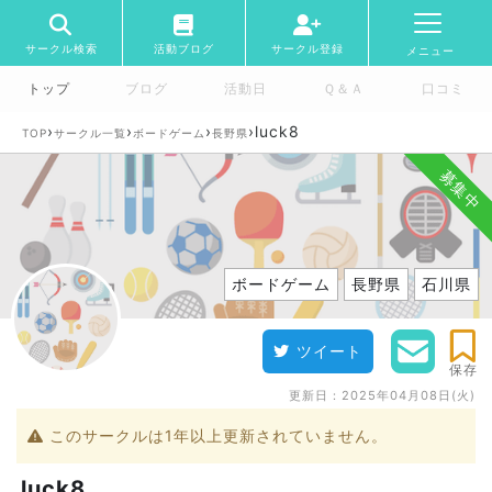
サークル検索
活動ブログ
サークル登録
メニュー
トップ
ブログ
活動日
Ｑ＆Ａ
口コミ
›
›
›
›
luck8
TOP
サークル一覧
ボードゲーム
長野県
募集中
ボードゲーム
長野県
石川県
ツイート
保存
更新日：
2025年04月08日(火)
このサークルは1年以上更新されていません。
luck8