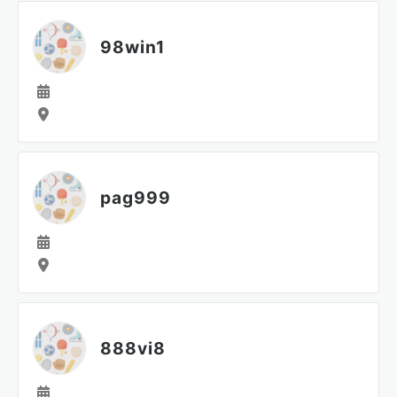
98win1
pag999
888vi8