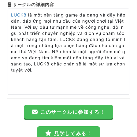
サークルの詳細内容
LUCK8
là một nền tảng game đa dạng và đầy hấp
dẫn, đáp ứng mọi nhu cầu của người chơi tại Việt
Nam. Với sự đầu tư mạnh mẽ về công nghệ, đội n
gũ phát triển chuyên nghiệp và dịch vụ chăm sóc
khách hàng tận tâm, LUCK8 đang chứng tỏ mình l
à một trong những lựa chọn hàng đầu cho các ga
me thủ Việt Nam. Nếu bạn là một người đam mê g
ame và đang tìm kiếm một nền tảng đầy thú vị và
sáng tạo, LUCK8 chắc chắn sẽ là một sự lựa chọn
tuyệt vời.
このサークルに参加する！
見学してみる！