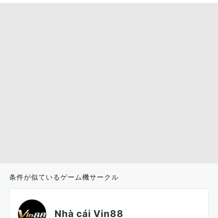
条件が似ているゲーム機サークル
Nhà cái Vin88