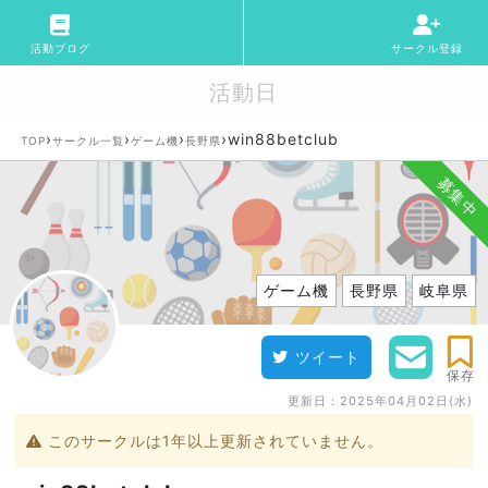
活動ブログ
サークル登録
活動日
›
›
›
›
win88betclub
TOP
サークル一覧
ゲーム機
長野県
募集中
ゲーム機
長野県
岐阜県
ツイート
保存
更新日：
2025年04月02日(水)
このサークルは1年以上更新されていません。