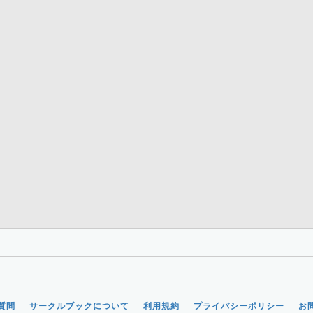
質問
サークルブックについて
利用規約
プライバシーポリシー
お