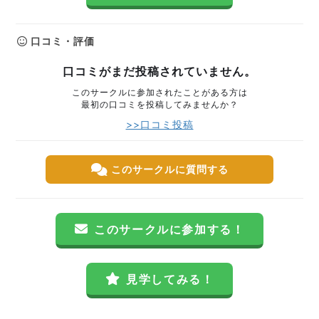
口コミ・評価
口コミがまだ投稿されていません。
このサークルに参加されたことがある方は
最初の口コミを投稿してみませんか？
>>口コミ投稿
このサークルに質問する
このサークルに参加する！
見学してみる！