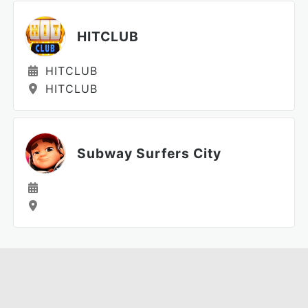
HITCLUB
HITCLUB
HITCLUB
Subway Surfers City