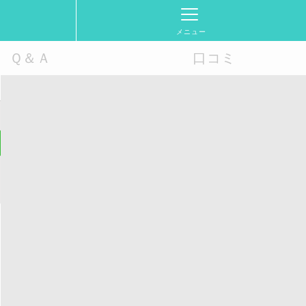
メニュー
Ｑ＆Ａ
口コミ