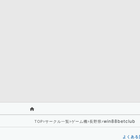
›
›
›
›
win88betclub
TOP
サークル一覧
ゲーム機
長野県
よくある