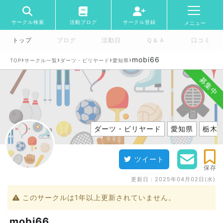
サークル検索
活動ブログ
サークル登録
メニュー
トップ
ブログ
活動日
Ｑ＆Ａ
口コミ
›
›
›
›
mobi66
TOP
サークル一覧
ダーツ・ビリヤード
愛知県
募集中
ダーツ・ビリヤード
愛知県
栃木
ツイート
保存
更新日：
2025年04月02日(水)
このサークルは1年以上更新されていません。
mobi66