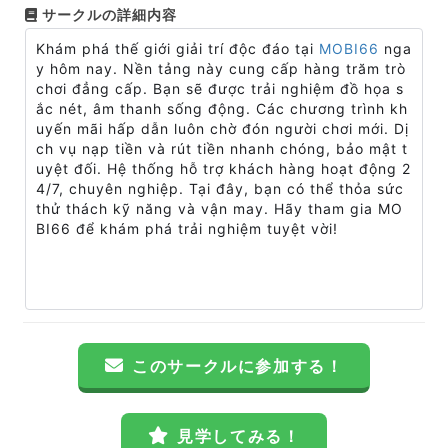
サークルの詳細内容
Khám phá thế giới giải trí độc đáo tại
MOBI66
nga
y hôm nay. Nền tảng này cung cấp hàng trăm trò
chơi đẳng cấp. Bạn sẽ được trải nghiệm đồ họa s
ắc nét, âm thanh sống động. Các chương trình kh
uyến mãi hấp dẫn luôn chờ đón người chơi mới. Dị
ch vụ nạp tiền và rút tiền nhanh chóng, bảo mật t
uyệt đối. Hệ thống hỗ trợ khách hàng hoạt động 2
4/7, chuyên nghiệp. Tại đây, bạn có thể thỏa sức
thử thách kỹ năng và vận may. Hãy tham gia MO
BI66 để khám phá trải nghiệm tuyệt vời!
このサークルに参加する！
見学してみる！