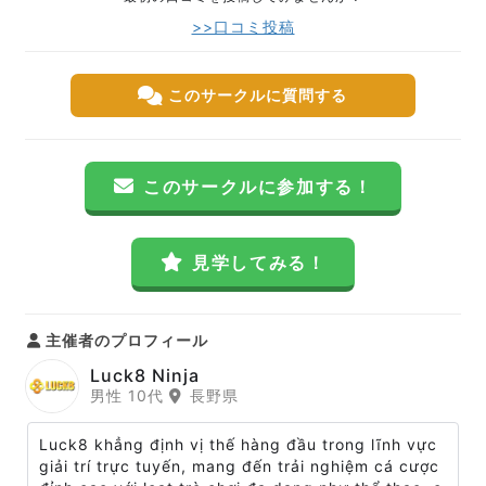
>>口コミ投稿
このサークルに質問する
このサークルに参加する！
見学してみる！
主催者のプロフィール
Luck8 Ninja
男性 10代
長野県
Luck8 khẳng định vị thế hàng đầu trong lĩnh vực
giải trí trực tuyến, mang đến trải nghiệm cá cược