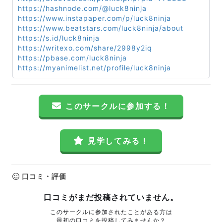
https://hashnode.com/@luck8ninja
https://www.instapaper.com/p/luck8ninja
https://www.beatstars.com/luck8ninja/about
https://s.id/luck8ninja
https://writexo.com/share/2998y2iq
https://pbase.com/luck8ninja
https://myanimelist.net/profile/luck8ninja
このサークルに参加する！
見学してみる！
口コミ・評価
口コミがまだ投稿されていません。
このサークルに参加されたことがある方は
最初の口コミを投稿してみませんか？