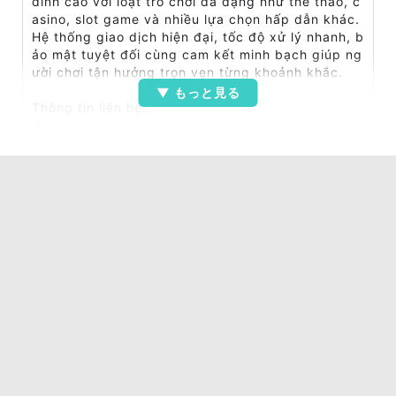
đỉnh cao với loạt trò chơi đa dạng như thể thao, c
asino, slot game và nhiều lựa chọn hấp dẫn khác.
Hệ thống giao dịch hiện đại, tốc độ xử lý nhanh, b
ảo mật tuyệt đối cùng cam kết minh bạch giúp ng
ười chơi tận hưởng trọn vẹn từng khoảnh khắc.
Thông tin liên hệ:
Website:
https://luck8.ninja
Email:
luck8ninja@gmail.com
Hotline: 0332661718
Địa chỉ: 123 Đ. Sư Vạn Hạnh, Phường 12, Quận 10,
Hồ Chí Minh, Việt Nam
Hashtags: #luck8 #nha_cai_luck8 #luck8_casino
#luck8_the_thao #luck8_game_bai