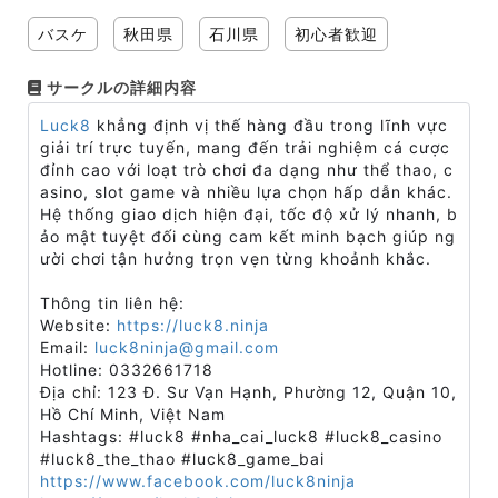
バスケ
秋田県
石川県
初心者歓迎
サークルの詳細内容
Luck8
khẳng định vị thế hàng đầu trong lĩnh vực
giải trí trực tuyến, mang đến trải nghiệm cá cược
đỉnh cao với loạt trò chơi đa dạng như thể thao, c
asino, slot game và nhiều lựa chọn hấp dẫn khác.
Hệ thống giao dịch hiện đại, tốc độ xử lý nhanh, b
ảo mật tuyệt đối cùng cam kết minh bạch giúp ng
ười chơi tận hưởng trọn vẹn từng khoảnh khắc.
Thông tin liên hệ:
Website:
https://luck8.ninja
Email:
luck8ninja@gmail.com
Hotline: 0332661718
Địa chỉ: 123 Đ. Sư Vạn Hạnh, Phường 12, Quận 10,
Hồ Chí Minh, Việt Nam
Hashtags: #luck8 #nha_cai_luck8 #luck8_casino
#luck8_the_thao #luck8_game_bai
https://www.facebook.com/luck8ninja