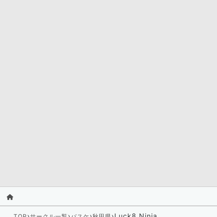
›
›
›
›
Luck8 Ninja
TOP
サークル一覧
バスケ
秋田県