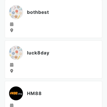
bothbest
luck8day
HM88