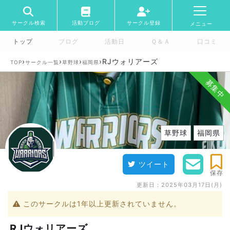
サークル検索
活動ブログ
サークル登録
メニュー
トップ
ブログ
活動日
Ｑ＆Ａ
口コミ
›
›
›
›
RJウォリアーズ
TOP
サークル一覧
草野球
福岡県
募集中
草野球
福岡県
ツイート
保存
更新日：
2025年03月17日(月)
このサークルは1年以上更新されていません。
RJウォリアーズ