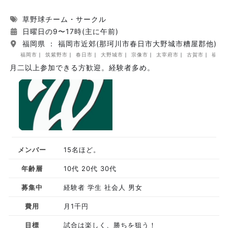
草野球チーム・サークル
日曜日の9〜17時(主に午前)
福岡県 ： 福岡市近郊(那珂川市春日市大野城市糟屋郡他)
福岡市
筑紫野市
春日市
大野城市
宗像市
太宰府市
古賀市
福津
月二以上参加できる方歓迎。経験者多め。
メンバー
15名ほど。
年齢層
10代 20代 30代
募集中
経験者 学生 社会人 男女
費用
月1千円
目標
試合は楽しく、勝ちを狙う！