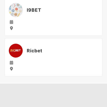
I9BET
Ricbet