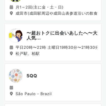
月1～2回(主に金・土・日)
成田市(成田駅周辺や成田山表参道沿いの飲食店)
〜超おトクに出会いあしたへ〜大
人気...
平日20時〜22時 土曜日19時30分〜21時30分 日
松戸駅、柏駅
5QQ
São Paulo - Brazil