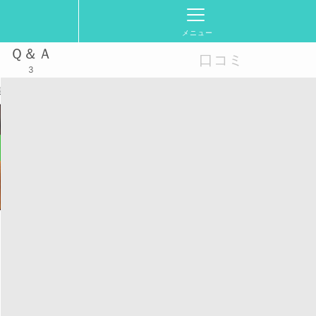
メニュー
Ｑ＆Ａ
口コミ
3
浦安で気軽に交流したい！(10.20代限定)