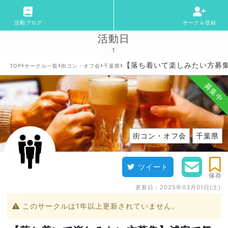
活動ブログ
サークル登録
活動日
1
›
›
›
›
【落ち着いて楽しみたい方募集】
TOP
サークル一覧
街コン・オフ会
千葉県
募集中
街コン・オフ会
千葉県
ツイート
保存
更新日：
2025年03月01日(土)
このサークルは1年以上更新されていません。