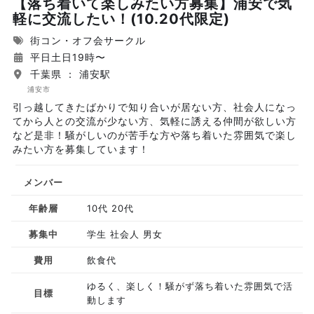
【落ち着いて楽しみたい方募集】浦安で気
軽に交流したい！(10.20代限定)
街コン・オフ会サークル
平日土日19時〜
千葉県 ： 浦安駅
浦安市
引っ越してきたばかりで知り合いが居ない方、社会人になっ
てから人との交流が少ない方、気軽に誘える仲間が欲しい方
など是非！騒がしいのが苦手な方や落ち着いた雰囲気で楽し
みたい方を募集しています！
メンバー
年齢層
10代 20代
募集中
学生 社会人 男女
費用
飲食代
ゆるく、楽しく！騒がず落ち着いた雰囲気で活
目標
動します