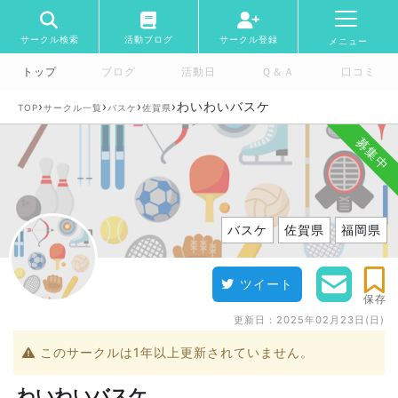
サークル検索
活動ブログ
サークル登録
メニュー
トップ
ブログ
活動日
Ｑ＆Ａ
口コミ
›
›
›
›
わいわいバスケ
TOP
サークル一覧
バスケ
佐賀県
募集中
バスケ
佐賀県
福岡県
ツイート
保存
更新日：
2025年02月23日(日)
このサークルは1年以上更新されていません。
わいわいバスケ