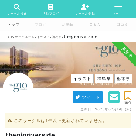
サークル検索
活動ブログ
サークル登録
メニュー
トップ
ブログ
活動日
Ｑ＆Ａ
口コミ
›
›
›
›
thegioriverside
TOP
サークル一覧
イラスト
福島県
募集中
イラスト
福島県
栃木県
ツイート
保存
更新日：
2025年02月19日(水)
このサークルは1年以上更新されていません。
thegioriverside