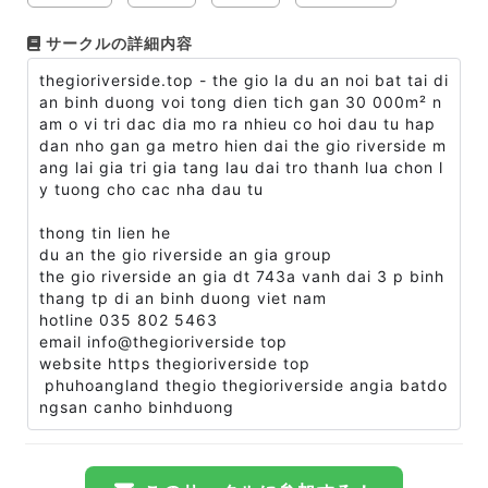
サークルの詳細内容
thegioriverside.top - the gio la du an noi bat tai di
an binh duong voi tong dien tich gan 30 000m² n
am o vi tri dac dia mo ra nhieu co hoi dau tu hap
dan nho gan ga metro hien dai the gio riverside m
ang lai gia tri gia tang lau dai tro thanh lua chon l
y tuong cho cac nha dau tu
thong tin lien he
du an the gio riverside an gia group
the gio riverside an gia dt 743a vanh dai 3 p binh
thang tp di an binh duong viet nam
hotline 035 802 5463
email info@thegioriverside top
website https thegioriverside top
phuhoangland thegio thegioriverside angia batdo
ngsan canho binhduong