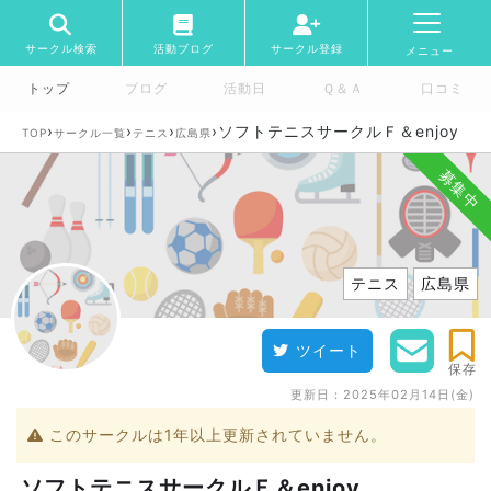
サークル検索
活動ブログ
サークル登録
メニュー
トップ
ブログ
活動日
Ｑ＆Ａ
口コミ
›
›
›
›
ソフトテニスサークルＦ＆enjoy
TOP
サークル一覧
テニス
広島県
募集中
テニス
広島県
ツイート
保存
更新日：
2025年02月14日(金)
このサークルは1年以上更新されていません。
ソフトテニスサークルＦ＆enjoy