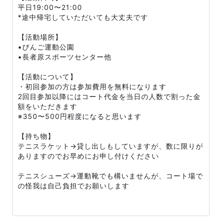
平日19:00〜21:00
*途中帰宅していただいても大丈夫です
【活動場所】
▪️びんご運動公園
▪️長者原スポーツセンター他
【活動について】
・初回参加の方は参加費用を無料になります
2回目参加以降にはコート代金を当日の人数で割った金
額をいただきます
※350〜500円程度になると思います
【持ち物】
テニスラケット→貸し出しもしていますが、数に限りが
ありますのでお早めにお申し付けください
テニスシューズ→運動靴でも構いませんが、コート場で
の怪我は自己負担でお願いします