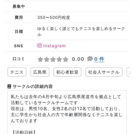
募集中
費用
350〜500円程度
ゆるく楽しく誰とでもテニスを楽しめるサーク
目標
ル
Instagram
SNS
0.00
0 件
口コミ
テニス
広島県
初心者歓迎
社会人サークル
経
サークルの詳細内容
私たちは去年の4月中旬より広島県尾道市を拠点として
活動しているサークルチームです
現在は、男性10名、女性2名の計12名で活動しており、
主に学生から社会人の方で年齢層関係なくテニスを楽し
んでおります
【活動日時】