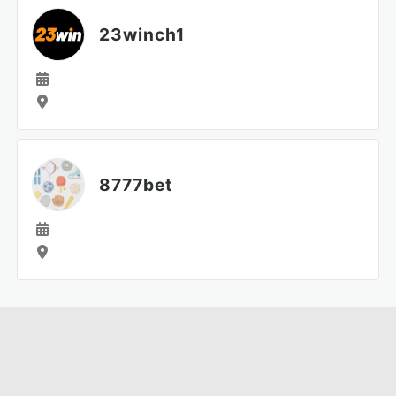
23winch1
8777bet