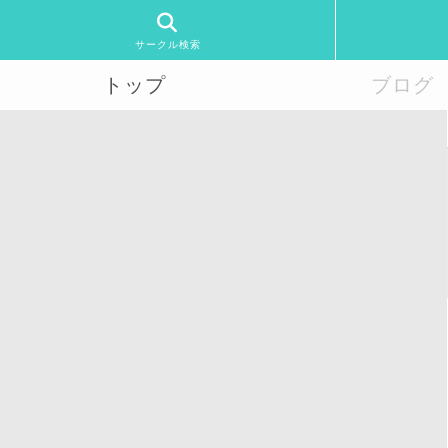
サークル検索
トップ
ブログ