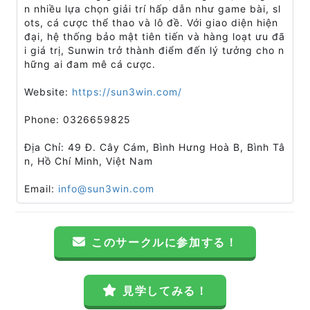
n nhiều lựa chọn giải trí hấp dẫn như game bài, sl
ots, cá cược thể thao và lô đề. Với giao diện hiện
đại, hệ thống bảo mật tiên tiến và hàng loạt ưu đã
i giá trị, Sunwin trở thành điểm đến lý tưởng cho n
hững ai đam mê cá cược.
Website:
https://sun3win.com/
Phone: 0326659825
Địa Chỉ: 49 Đ. Cây Cám, Bình Hưng Hoà B, Bình Tâ
n, Hồ Chí Minh, Việt Nam
Email:
info@sun3win.com
このサークルに参加する！
見学してみる！