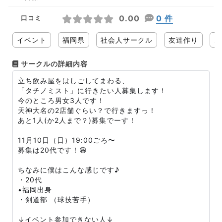
0.00
0 件
口コミ
イベント
福岡県
社会人サークル
友達作り
男
サークルの詳細内容
立ち飲み屋をはしごしてまわる、
「タチノミスト」に行きたい人募集します！
今のところ男女3人です！
天神大名の2店舗ぐらい？で行きますっ！
あと1人(か2人まで？)募集でーす！
11月10日（日）19:00ごろ〜
募集は20代です！😆
ちなみに僕はこんな感じです♪
・20代
•福岡出身
・剣道部 （球技苦手）
↓イベント参加できない人↓