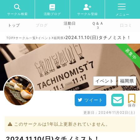
サークル検索
活動ブログ
サークル登録
メニュー
活動日
Ｑ＆Ａ
トップ
ブログ
口コミ
1
3
›
›
›
›
2024.11.10(日)タチノミスト！
TOP
サークル一覧
イベント
福岡県
募集中
イベント
福岡県
ツイート
保存
更新日：
2024年11月02日(土)
このサークルは1年以上更新されていません。
2024.11.10(日)タチノミスト！