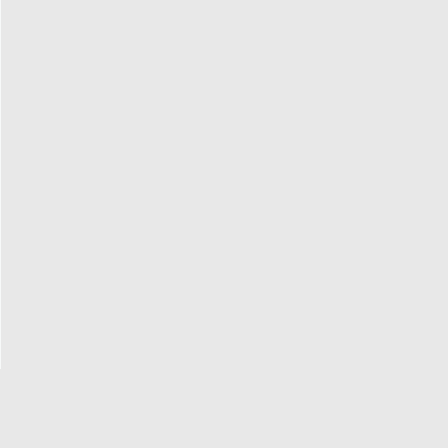
nh, Vietnam