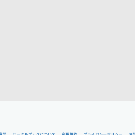
質問
サークルブックについて
利用規約
プライバシーポリシー
お