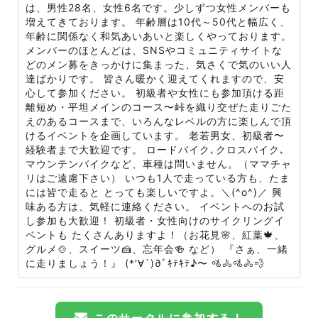
は、男性28名、女性6名です。少しずつ女性メンバーも
増えてきております。 年齢層は10代～50代と幅広く、
年齢に関係なく和気あいあいと楽しくやっております。
メンバーのほとんどは、SNSやコミュニティサイトな
どのメン募をきっかけに集まった、気さくで気のいい人
達ばかりです。 皆さん暖かく迎えてくれますので、安
心して参加ください。 初級者や女性にも参加頂ける距
離短め・平坦メインのコース〜峠を織り交ぜた走りごた
えのあるコースまで、いろんなレベルの方に楽しんで頂
けるイベントを企画しています。 老若男女、初級者〜
経験者まで大歓迎です。 ロードバイク､クロスバイク､
マウンテンバイクなど、車種は問いません。（ママチャ
リはご遠慮下さい） いつも1人で走っている方も、たま
には皆で走ると とっても楽しいですよ。＼(^o^)／ 興
味ある方は、気軽に連絡ください。 イベントへのお試
し参加も大歓迎！ 初級者・女性向けのサイクリングイ
ベントも たくさんありますよ！（お花見🌸、紅葉🍁、
グルメ🍲、スイーツ🍰、忘年会🍻 など） 『さぁ、一緒
に走りましょう！』 (*′∀`)∂ﾞｷﾃｷﾃ♪〜 🚵🚴🚵🚴💨