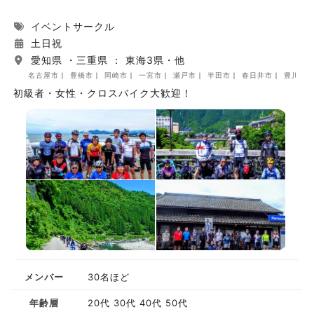
イベントサークル
土日祝
愛知県 ・三重県 ： 東海3県・他
名古屋市
豊橋市
岡崎市
一宮市
瀬戸市
半田市
春日井市
豊川市
初級者・女性・クロスバイク大歓迎！
メンバー
30名ほど
年齢層
20代 30代 40代 50代