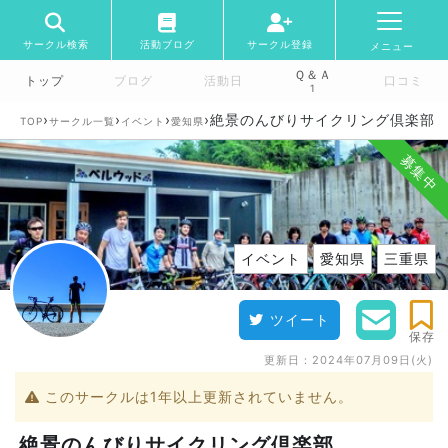
サークル検索
活動ブログ
サークル登録
メニュー
Ｑ＆Ａ
トップ
ブログ
活動日
口コミ
1
›
›
›
›
絶景のんびりサイクリング倶楽部
TOP
サークル一覧
イベント
愛知県
募集中
イベント
愛知県
三重県
ツイート
保存
更新日：
2024年07月09日(火)
このサークルは1年以上更新されていません。
絶景のんびりサイクリング倶楽部