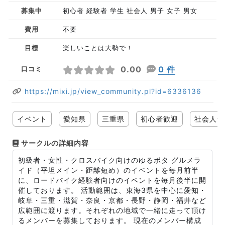
募集中
初心者 経験者 学生 社会人 男子 女子 男女
費用
不要
目標
楽しいことは大勢で！
0.00
0 件
口コミ
https://mixi.jp/view_community.pl?id=6336136
イベント
愛知県
三重県
初心者歓迎
社会人サ
サークルの詳細内容
初級者・女性・クロスバイク向けのゆるポタ グルメラ
イド（平坦メイン・距離短め）のイベントを毎月前半
に、ロードバイク経験者向けのイベントを毎月後半に開
催しております。 活動範囲は、東海3県を中心に愛知・
岐阜・三重・滋賀・奈良・京都・長野・静岡・福井など
広範囲に渡ります。それぞれの地域で一緒に走って頂け
るメンバーを募集しております。 現在のメンバー構成