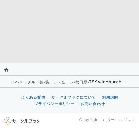
›
›
›
›
789winchurch
TOP
サークル一覧
筋トレ・合トレ
秋田県
よくある質問
サークルブックについて
利用規約
プライバシーポリシー
お問い合わせ
Copyright (c)
サークルブック