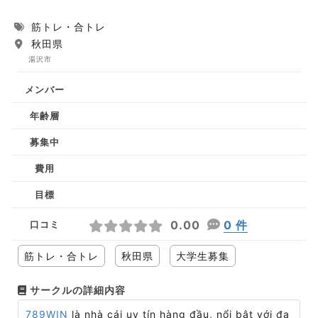
筋トレ・合トレ
秋田県
湯沢市
メンバー
年齢層
募集中
費用
目標
0.00
0 件
口コミ
筋トレ・合トレ
秋田県
大学生募集
サークルの詳細内容
789WIN
là nhà cái uy tín hàng đầu, nổi bật với đa