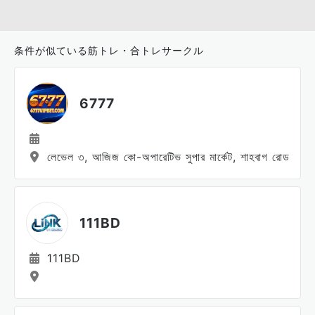
条件が似ている筋トレ・合トレサークル
6777
লেভেল ৩, আজিজ কো-অপারেটিভ সুপার মার্কেট, শাহবাগ রোড, ঢাকা
111BD
111BD