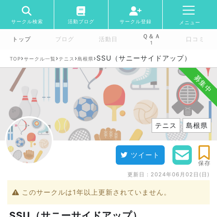
サークル検索
活動ブログ
サークル登録
メニュー
Ｑ＆Ａ
トップ
ブログ
活動日
口コミ
1
›
›
›
›
SSU（サニーサイドアップ）
TOP
サークル一覧
テニス
島根県
募集中
テニス
島根県
ツイート
保存
更新日：
2024年06月02日(日)
このサークルは1年以上更新されていません。
SSU（サニーサイドアップ）