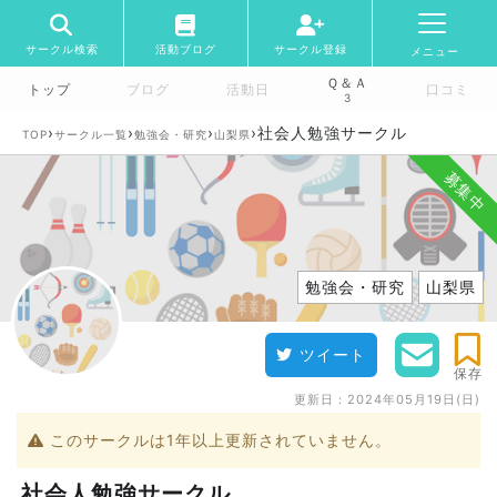
サークル検索
活動ブログ
サークル登録
メニュー
Ｑ＆Ａ
トップ
ブログ
活動日
口コミ
3
›
›
›
›
社会人勉強サークル
TOP
サークル一覧
勉強会・研究
山梨県
募集中
勉強会・研究
山梨県
ツイート
保存
更新日：
2024年05月19日(日)
このサークルは1年以上更新されていません。
社会人勉強サークル