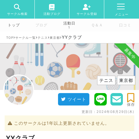
サークル検索
活動ブログ
サークル登録
メニュー
活動日
トップ
ブログ
Ｑ＆Ａ
口コミ
1
›
›
›
›
YYクラブ
TOP
サークル一覧
テニス
東京都
募集中
テニス
東京都
ツイート
保存
更新日：
2024年08月29日(木)
このサークルは1年以上更新されていません。
YYクラブ