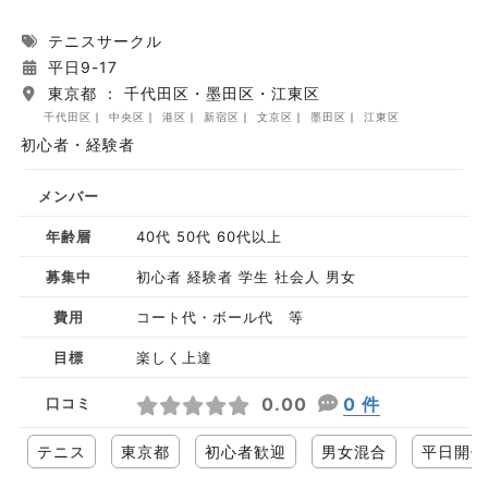
テニスサークル
平日9-17
東京都 ： 千代田区・墨田区・江東区
千代田区
中央区
港区
新宿区
文京区
墨田区
江東区
初心者・経験者
メンバー
年齢層
40代 50代 60代以上
募集中
初心者 経験者 学生 社会人 男女
費用
コート代・ボール代 等
目標
楽しく上達
0.00
0 件
口コミ
テニス
東京都
初心者歓迎
男女混合
平日開催