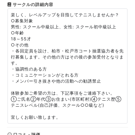
サークルの詳細内容
楽しく、レベルアップを目指してテニスしませんか？
○募集対象
男性: スクール中級以上、女性: スクール初中級以上
○年齢
18～55才
○その他
・各回定員を設け、柏市・松戸市コート抽選協力者を先
行募集します。その他の方はその後の参加受付となりま
す。
・協調性のある方
・コミュニケーションがとれる方
・メンバー引き抜きや他の活動への勧誘禁止
体験参加ご希望の方は、下記事項をご連絡下さい。
①ご氏名②年代③お住まい(市区町村)④テニス歴⑤
テニスレベル(自己評価、スクール○○級など)
宜しくお願い致します。
口コミ・評価