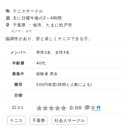
テニスサークル
主に日曜午後の2～4時間
千葉県 ： 柏市、たまに松戸市
松戸市
柏市
協調性があり、皆と楽しくテニスできる方。
メンバー
男性3名、女性4名
年齢層
40代
募集中
経験者 男女
費用
500円程度(時間と人数による)
目標
0.00
0 件
口コミ
テニス
千葉県
社会人サークル