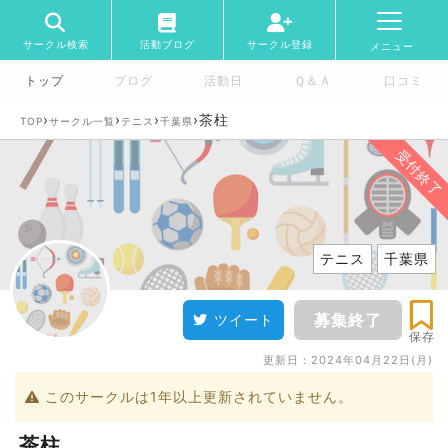
サークル検索
活動ブログ
サークル登録
メニュー
トップ
ブログ
活動日
Ｑ＆Ａ
口コミ
›
›
›
›
茶柱
TOP
サークル一覧
テニス
千葉県
受付終了
テニス
千葉県
募集終了
ツイート
保存
更新日：
2024年04月22日(月)
このサークルは1年以上更新されていません。
茶柱