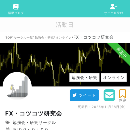
活動ブログ
サークル登録
活動日
›
›
›
›
FX・コツコツ研究会
TOP
サークル一覧
勉強会・研究
オンライン
募集中
勉強会・研究
オンライン
ツイート
保存
更新日：
2025年11月28日(金)
FX・コツコツ研究会
勉強会・研究サークル
９:００～０：００