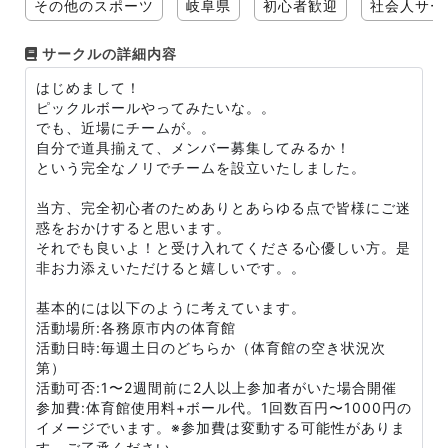
その他のスポーツ
岐阜県
初心者歓迎
社会人サー
サークルの詳細内容
はじめまして！
ピックルボールやってみたいな。。
でも、近場にチームが。。
自分で道具揃えて、メンバー募集してみるか！
という完全なノリでチームを設立いたしました。
当方、完全初心者のためありとあらゆる点で皆様にご迷
惑をおかけすると思います。
それでも良いよ！と受け入れてくださる心優しい方。是
非お力添えいただけると嬉しいです。。
基本的には以下のように考えています。
活動場所:各務原市内の体育館
活動日時:毎週土日のどちらか（体育館の空き状況次
第）
活動可否:1〜2週間前に2人以上参加者がいた場合開催
参加費:体育館使用料+ボール代。1回数百円〜1000円の
イメージでいます。※参加費は変動する可能性がありま
す。ご了承ください。