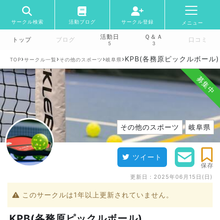
サークル検索
活動ブログ
サークル登録
メニュー
活動日
Ｑ＆Ａ
トップ
ブログ
口コミ
5
3
›
›
›
›
KPB(各務原ピックルボール)
TOP
サークル一覧
その他のスポーツ
岐阜県
募集中
その他のスポーツ
岐阜県
ツイート
保存
更新日：
2025年06月15日(日)
このサークルは1年以上更新されていません。
KPB(各務原ピックルボール)