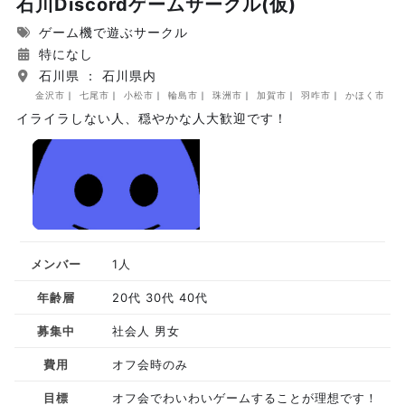
石川Discordゲームサークル(仮)
ゲーム機で遊ぶサークル
特になし
石川県 ： 石川県内
金沢市
七尾市
小松市
輪島市
珠洲市
加賀市
羽咋市
かほく市
イライラしない人、穏やかな人大歓迎です！
メンバー
1人
年齢層
20代 30代 40代
募集中
社会人 男女
費用
オフ会時のみ
目標
オフ会でわいわいゲームすることが理想です！