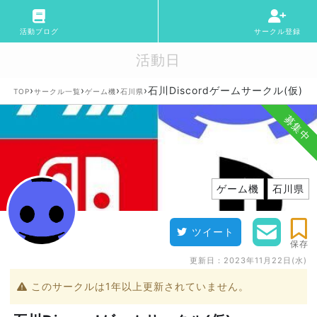
活動ブログ
サークル登録
活動日
›
›
›
›
石川Discordゲームサークル(仮)
TOP
サークル一覧
ゲーム機
石川県
募集中
ゲーム機
石川県
ツイート
保存
更新日：
2023年11月22日(水)
このサークルは1年以上更新されていません。