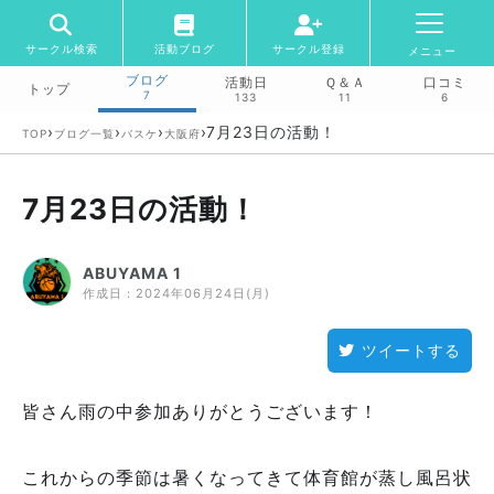
サークル検索
活動ブログ
サークル登録
メニュー
ブログ
活動日
Ｑ＆Ａ
口コミ
トップ
7
133
11
6
›
›
›
›
7月23日の活動！
TOP
ブログ一覧
バスケ
大阪府
7月23日の活動！
ABUYAMA 1
作成日：
2024年06月24日(月)
ツイートする
皆さん雨の中参加ありがとうございます！
これからの季節は暑くなってきて体育館が蒸し風呂状