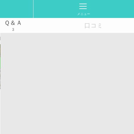
メニュー
Ｑ＆Ａ
口コミ
3
龍(仮)