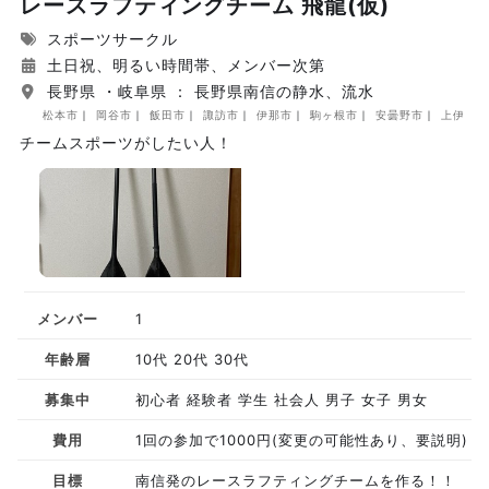
レースラフティングチーム 飛龍(仮)
スポーツサークル
土日祝、明るい時間帯、メンバー次第
長野県 ・岐阜県 ： 長野県南信の静水、流水
松本市
岡谷市
飯田市
諏訪市
伊那市
駒ヶ根市
安曇野市
上伊那郡
チームスポーツがしたい人！
メンバー
1
年齢層
10代 20代 30代
募集中
初心者 経験者 学生 社会人 男子 女子 男女
費用
1回の参加で1000円(変更の可能性あり、要説明)
目標
南信発のレースラフティングチームを作る！！