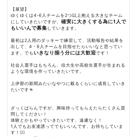
【展望】
ゆくゆくは4-6人チームを2つ以上抱える大きなチーム
確実に大きくする為に1人で
にしていきたいですが、
もいいんで募集
していきます。
最初は2人用のダッキーで練習して、活動報告や結果を
出して、4・6人チームを目指せたらいいなと思ってい
いきなり揃う分には大歓迎
ます。でも
です！
社会人選手はもちろん、信大生や高校生選手が生まれる
ような環境を作っていきたいです。
上伊那の新聞みたいなやつに載るくらいに成長していき
たいです👊
ざっくばらんですが、興味持ってもらえたらたくさん質
問してください！
体験とかもやっていきたいです、遠慮なく！
1人でもお友達誘ってでもいいんです、お待ちしていま
す！🙇‍♂️