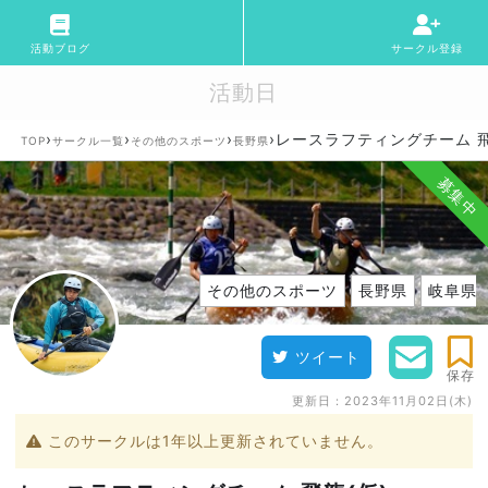
活動ブログ
サークル登録
活動日
›
›
›
›
レースラフティングチーム 飛
TOP
サークル一覧
その他のスポーツ
長野県
募集中
その他のスポーツ
長野県
岐阜県
ツイート
保存
更新日：
2023年11月02日(木)
このサークルは1年以上更新されていません。