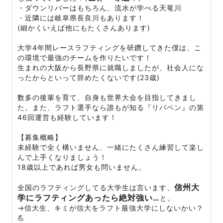
・ダウンリバーはもちろん、流水が学べる天竜川
・近隣には岐阜県長良川もあります！
(細かくいえば他にもたくさんあります)
大学4年間レースラフティングを研鑽してきた僕は、こ
の環境で最強のチームを作りたいです！
生まれの大阪から長野県に就職しましたが、社会人にな
ったからといって辞めたくないです(23歳)
数多の後輩を育て、自身も世界大会を目指してきまし
た。また、ラフト選手なら誰もが知る『リバベン』の第
46回運営も経験しています！
【募集概略】
未経験で全く構いません、一緒にたくさん練習して楽し
んで上手くなりましょう！
18歳以上であれば男女も問いません。
信州大
全国のラフティングしてる大学生は言います、
学にラフティングあったら絶対強い…
と。
→信大生、キミが信大をラフト最強大学にしないかい？
💪