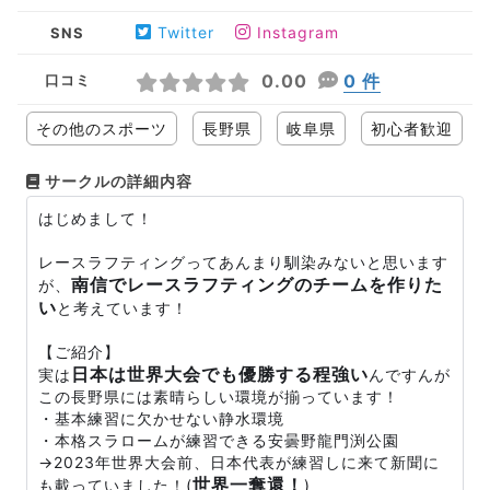
Twitter
Instagram
SNS
0.00
0 件
口コミ
その他のスポーツ
長野県
岐阜県
初心者歓迎
サークルの詳細内容
はじめまして！
レースラフティングってあんまり馴染みないと思います
南信でレースラフティングのチームを作りた
が、
い
と考えています！
【ご紹介】
日本は世界大会でも優勝する程強い
実は
んですんが
この長野県には素晴らしい環境が揃っています！
・基本練習に欠かせない静水環境
・本格スラロームが練習できる安曇野龍門渕公園
→2023年世界大会前、日本代表が練習しに来て新聞に
世界一奪還！
も載っていました！(
)