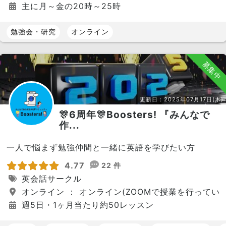
主に月～金の20時～25時
勉強会・研究
オンライン
募集中
更新日：
2025年07月17日(木)
🎊6周年🎊Boosters! 『みんなで
作...
一人で悩まず勉強仲間と一緒に英語を学びたい方
4.77
22 件
英会話サークル
オンライン ： オンライン(ZOOMで授業を行っていま
週5日・1ヶ月当たり約50レッスン