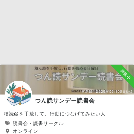
募集中
更新日：
2025年06月05日(木)
つん読サンデー読書会
積読📖を手放して、行動につなげてみたい人
読書会・読書サークル
オンライン