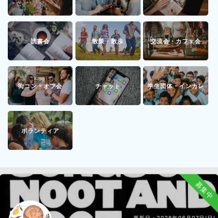
読書会
散策・散歩
交流会・カフェ会
街コン・オフ会
チャット
学生団体・インカレ
ボランティア
募集中
更新日：
2026年06月07日(日)