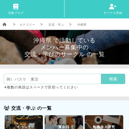
活動ブログ
サークル登録
カテゴリー
交流・学ぶ
沖縄県
沖縄県 で活動している
メンバー募集中の
交流・学びのサークル の一覧
※複数の単語はスペースで区切ってください
交流・学ぶ の一覧
イベント
英会話
勉強会・研究