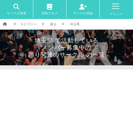
サークル検索
活動ブログ
サークル登録
メニュー
カテゴリー
踊る
埼玉県
埼玉県 で活動している
メンバー募集中の
踊り関連のサークル の一覧