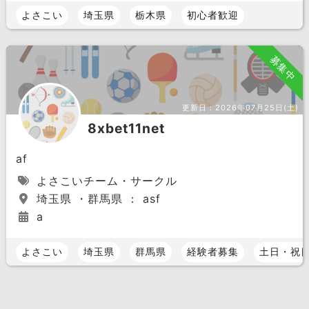
よさこい
埼玉県
栃木県
初心者歓迎
募集中
更新日：
2026年07月25日(土)
8xbet11net
af
よさこいチーム・サークル
埼玉県 ・群馬県 ： asf
a
よさこい
埼玉県
群馬県
経験者募集
土日・祝