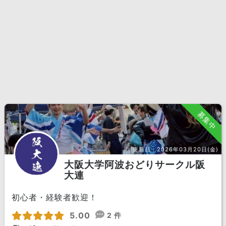
募集中
更新日：
2026年03月20日(金)
大阪大学阿波おどりサークル阪
大連
初心者・経験者歓迎！
5.00
2 件