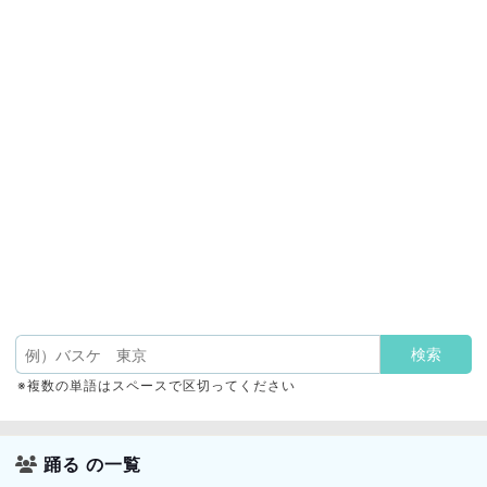
※複数の単語はスペースで区切ってください
踊る の一覧