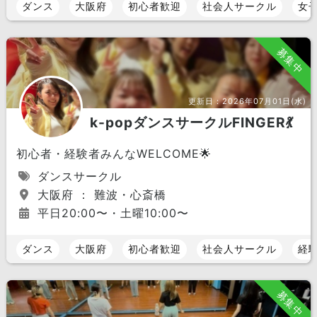
ダンス
大阪府
初心者歓迎
社会人サークル
女
募集中
更新日：
2026年07月01日(水)
k-popダンスサークルFINGER💃
初心者・経験者みんなWELCOME🌟
ダンスサークル
大阪府 ： 難波・心斎橋
平日20:00〜・土曜10:00〜
ダンス
大阪府
初心者歓迎
社会人サークル
経
募集中