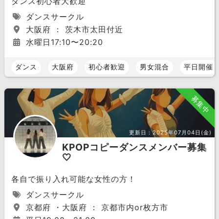
ダンス初心者大歓迎
ダンスサークル
大阪府 ： 茨木市太田付近
水曜日17:10〜20:20
ダンス
大阪府
初心者歓迎
男女混合
平日開催
募集中
更新日：
2025年07月04日(金)
KPOPコピーダンスメンバー募集
🤍
各自で振り入れ可能な女性の方！
ダンスサークル
京都府 ・大阪府 ： 京都市内or枚方市