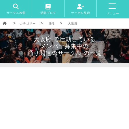
サークル検索
活動ブログ
サークル登録
メニュー
カテゴリー
踊る
大阪府
大阪府 で活動している
メンバー募集中の
踊り関連のサークル の一覧