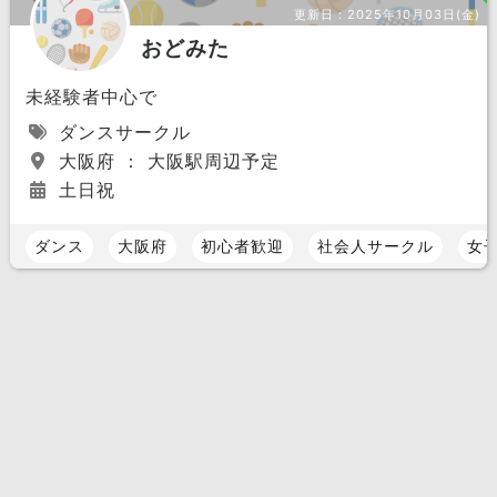
更新日：
2025年10月03日(金)
おどみた
未経験者中心で
ダンスサークル
大阪府 ： 大阪駅周辺予定
土日祝
ダンス
大阪府
初心者歓迎
社会人サークル
女