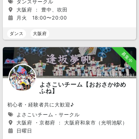
ダンスサークル
大阪府 ： 豊中、吹田
月火 18:00〜20:00
ダンス
大阪府
募集中
更新日：
2026年02月06日(金)
よさこいチーム【おおさかゆめ
ふね】
初心者・経験者共に大歓迎♪
よさこいチーム・サークル
大阪府 ・京都府 ： 大阪府和泉市（光明池駅）
日曜日