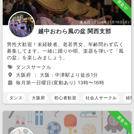
募集中
更新日：
2026年01月19日(月)
越中おわら風の盆 関西支部
男性大歓迎！未経験者、老若男女、年齢問わず広く
募集してます。一緒に踊りや唄、楽器を弾いて「風
の盆」を楽しみましょう。
ダンスサークル
大阪府 ： 大阪：中津駅より徒歩1分
毎月第一日曜日(変動あり) 13時〜16時
ダンス
大阪府
初心者歓迎
社会人サークル
経
募集中