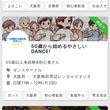
よさこい
大阪府
京都府
初心者歓迎
社会人サ
募集中
更新日：
2026年01月31日(土)
50歳から始めるやさしい
DANCE!
50歳以上未経験&初心者さん
ダンスサークル
大阪府 ： 大阪梅田周辺レンタルスタジオ
日曜11時～12時(月2回)
ダンス
大阪府
初心者歓迎
友達作り
男女混合