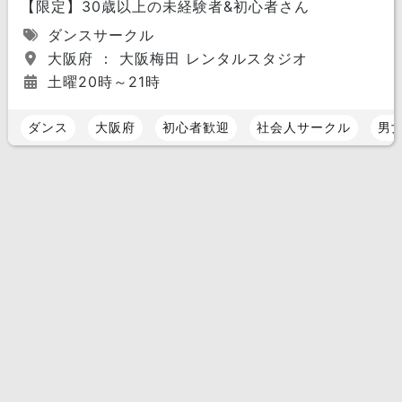
【限定】30歳以上の未経験者&初心者さん
ダンスサークル
大阪府 ： 大阪梅田 レンタルスタジオ
土曜20時～21時
ダンス
大阪府
初心者歓迎
社会人サークル
男