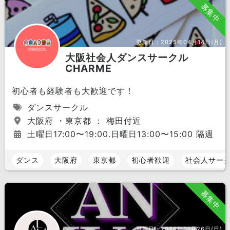
募集中
更新日：
2025年04月14日(月)
大阪社会人ダンスサークル
CHARME
初心者も経験者も大歓迎です！
ダンスサークル
大阪府 ・東京都 ： 梅田付近
土曜日17:00〜19:00.日曜日13:00〜15:00 隔週
ダンス
大阪府
東京都
初心者歓迎
社会人サー
募集中
更新日：
2025年01月26日(日)