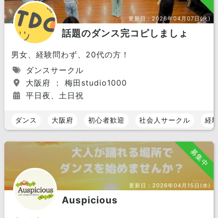
更新日：
2026年04月07日(火)
話題のダンス完コピしましょ
男女、経験問わず、20代の方！
ダンスサークル
大阪府 ： 梅田studio1000
平日夜、土日祝
ダンス
大阪府
初心者歓迎
社会人サークル
経
募集中
更新日：
2026年04月15日(水)
Auspicious