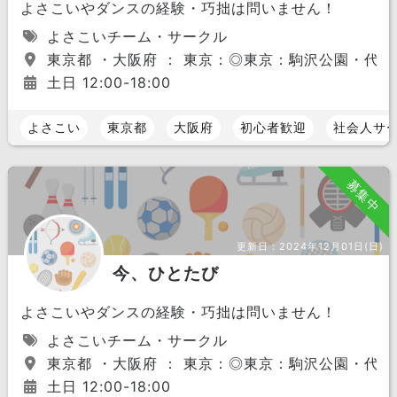
よさこいやダンスの経験・巧拙は問いません！
よさこいチーム・サークル
東京都 ・大阪府 ： 東京：◎東京：駒沢公園・代
土日 12:00-18:00
よさこい
東京都
大阪府
初心者歓迎
社会人サ
募集中
更新日：
2024年12月01日(日)
今、ひとたび
よさこいやダンスの経験・巧拙は問いません！
よさこいチーム・サークル
東京都 ・大阪府 ： 東京：◎東京：駒沢公園・代
土日 12:00-18:00