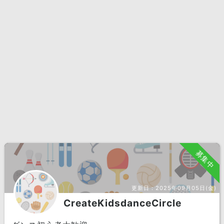
募集中
更新日：
2025年09月05日(金)
CreateKidsdanceCircle