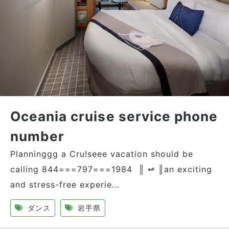
Oceania cruise service phone
number
Planninggg a Cru!seee vacation should be
calling 844===797===1984 ║ ↫ ║an exciting
and stress-free experie...
ダンス
岩手県