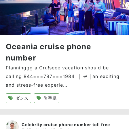
Oceania cruise phone
number
Planninggg a Cru!seee vacation should be
calling 844===797===1984 ║ ↫ ║an exciting
and stress-free experie...
ダンス
岩手県
Celebrity cruise phone number toll free