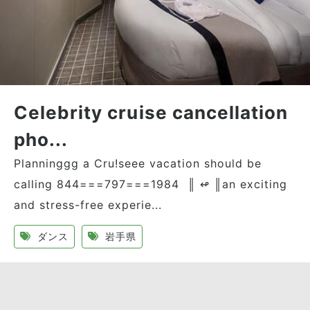
Celebrity cruise cancellation
pho...
Planninggg a Cru!seee vacation should be
calling 844===797===1984 ║ ↫ ║an exciting
and stress-free experie...
ダンス
岩手県