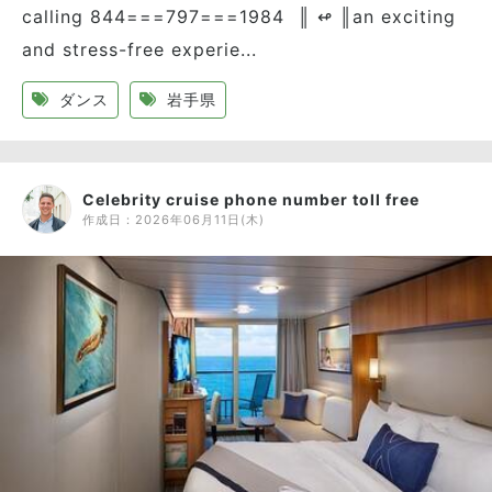
calling 844===797===1984 ║ ↫ ║an exciting
and stress-free experie...
ダンス
岩手県
Celebrity cruise phone number toll free
作成日：
2026年06月11日(木)