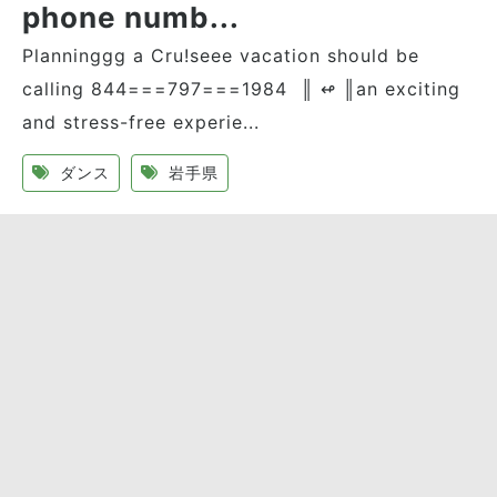
phone numb...
Planninggg a Cru!seee vacation should be
calling 844===797===1984 ║ ↫ ║an exciting
and stress-free experie...
ダンス
岩手県