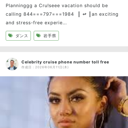
Planninggg a Cru!seee vacation should be
calling 844===797===1984 ║ ↫ ║an exciting
and stress-free experie...
ダンス
岩手県
Celebrity cruise phone number toll free
作成日：
2026年06月11日(木)