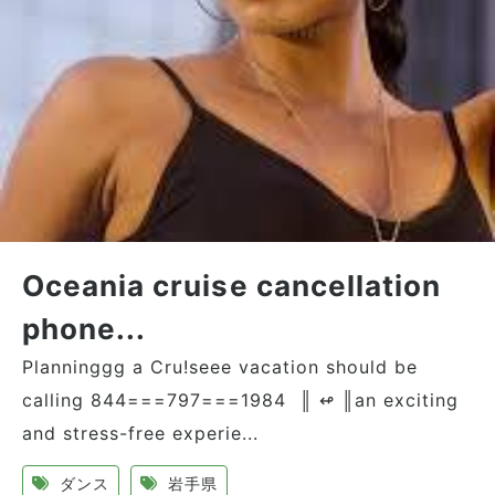
Oceania cruise cancellation
phone...
Planninggg a Cru!seee vacation should be
calling 844===797===1984 ║ ↫ ║an exciting
and stress-free experie...
ダンス
岩手県