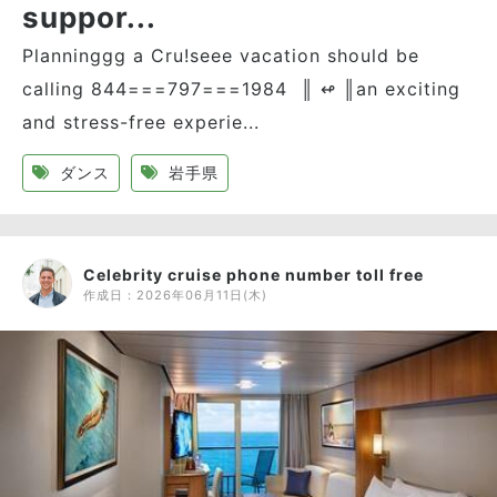
suppor...
Planninggg a Cru!seee vacation should be
calling 844===797===1984 ║ ↫ ║an exciting
and stress-free experie...
ダンス
岩手県
Celebrity cruise phone number toll free
作成日：
2026年06月11日(木)