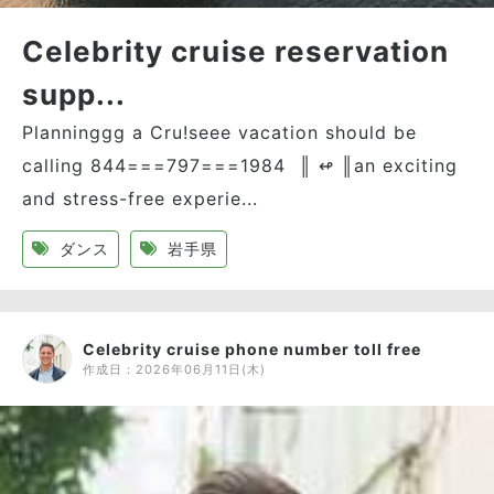
Celebrity cruise reservation
supp...
Planninggg a Cru!seee vacation should be
calling 844===797===1984 ║ ↫ ║an exciting
and stress-free experie...
ダンス
岩手県
Celebrity cruise phone number toll free
作成日：
2026年06月11日(木)