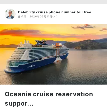
Celebrity cruise phone number toll free
作成日：
2026年06月11日(木)
Oceania cruise reservation
suppor...