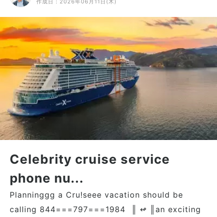
作成日：
2026年06月11日(木)
Celebrity cruise service
phone nu...
Planninggg a Cru!seee vacation should be
calling 844===797===1984 ║ ↫ ║an exciting