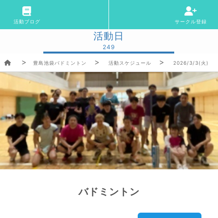
活動ブログ
サークル登録
活動日
249
豊島池袋バドミントン
活動スケジュール
2026/3/3(火)
バドミントン