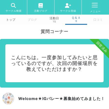
サークル検索
活動ブログ
サークル登録
メニュー
Ｑ＆Ａ
活動日
トップ
ブログ
口コミ
9
15
質問コーナー
回答済み
こんにちは。一度参加してみたいと思
っているのですが、次回の開催場所を
教えていただけますか？
Welcome★IGバレー★募集始めてみました！