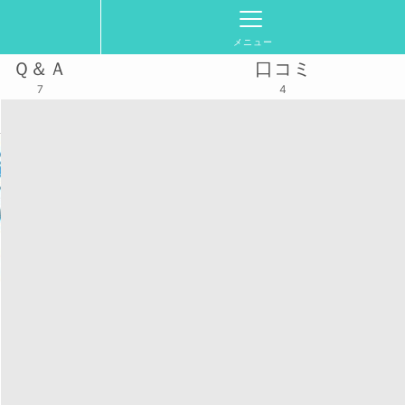
メニュー
Ｑ＆Ａ
口コミ
7
4
2025/7/2(水)