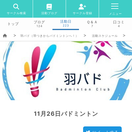
サークル検索
活動ブログ
サークル登録
メニュー
活動日
ブログ
Ｑ＆Ａ
口コミ
トップ
223
124
7
4
羽バド（羽つきからバドミントンへ！）
活動スケジュール
11月26日バドミントン