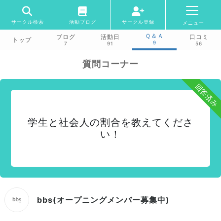
サークル検索
活動ブログ
サークル登録
メニュー
Ｑ＆Ａ
ブログ
活動日
口コミ
トップ
9
7
91
56
質問コーナー
回答済み
学生と社会人の割合を教えてくださ
い！
bbs(オープニングメンバー募集中)